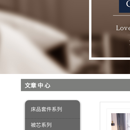
​
产品分类
​
文章中心
床品套件系列
被芯系列