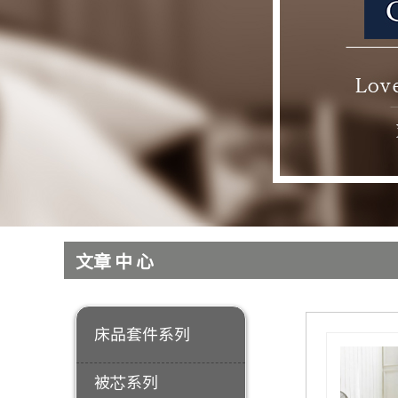
​
产品分类
​
文章中心
床品套件系列
被芯系列