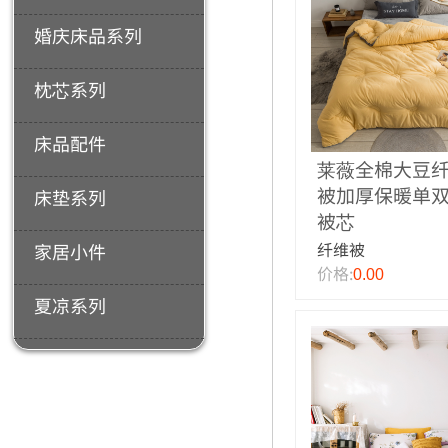
婚庆床品系列
枕芯系列
床品配件
莱薇全棉大豆
被加厚保暖单
床垫系列
被芯
纤维被
家居小件
价格:
0.00
夏凉系列