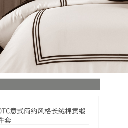
00TC意式简约风格长绒棉贡缎
件套