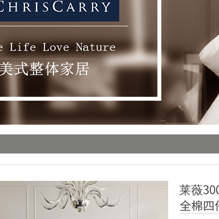
莱薇3
全棉四